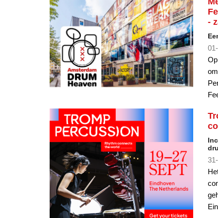
Een
01-
Op
om
Per
Fee
Tr
co
Inc
dr
31-
Het
con
geh
Ei
Ex