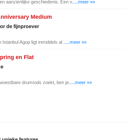
or de fijnproever
 Istanbul Agop ligt inmiddels al
.....meer »»
ring en Flat
ce
erwoestbare drumrods zoekt, ben je
.....meer »»
 unieke features
 opnemen, moet je een microfoon geb
.....meer »»