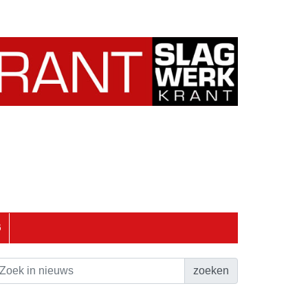
6
zoeken