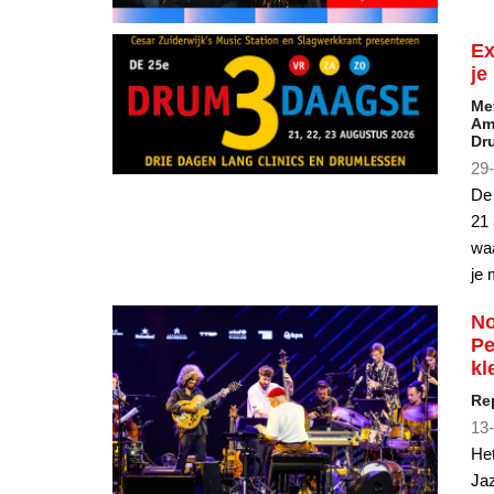
je
Met
Am
Dr
29-
De 
21 
waa
je
No
Pe
kl
Re
13-
Het
Jaz
een
spe