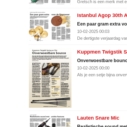
Een paar gram extra vo
10-02-2025 00:03
De dertigste verjaardag van
Kuppmen Twigstik Sp
Onverwoestbare boun
10-02-2025 00:00
Als je een setje bijna onv
Lauten Snare Mic
Realistische sound met
09-02-2025 23:57
Als je een snaredrum wilt