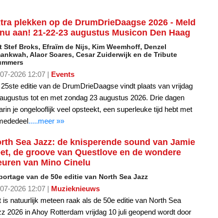
 nu aan! 21-22-23 augustus Musicon Den Haag
 Stef Broks, Efraïm de Nijs, Kim Weemhoff, Denzel
ankwah, Alaor Soares, Cesar Zuiderwijk en de Tribute
ummers
07-2026 12:07 |
Events
25ste editie van de DrumDrieDaagse vindt plaats van vrijdag
augustus tot en met zondag 23 augustus 2026. Drie dagen
rin je ongelooflijk veel opsteekt, een superleuke tijd hebt met
 mededeel
.....meer »»
rth Sea Jazz: de knisperende sound van Jamie
et, de groove van Questlove en de wondere
euren van Mino Cinelu
portage van de 50e editie van North Sea Jazz
07-2026 12:07 |
Muzieknieuws
 is natuurlijk meteen raak als de 50e editie van North Sea
z 2026 in Ahoy Rotterdam vrijdag 10 juli geopend wordt door
 concert van Questlove & Friends. De afsluiting is al even
ctaculair:
.....meer »»