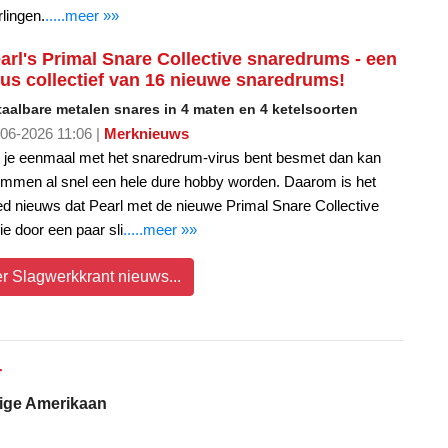
us collectief van 16 nieuwe snaredrums!
taalbare metalen snares in 4 maten en 4 ketelsoorten
06-2026 11:06 |
Merknieuws
 je eenmaal met het snaredrum-virus bent besmet dan kan
mmen al snel een hele dure hobby worden. Daarom is het
d nieuws dat Pearl met de nieuwe Primal Snare Collective
ie door een paar sli
.....meer »»
er Slagwerkkrant nieuws...
r
nige Amerikaan
n aanzienlijke geschiedenis. Een v
.....meer »»
Anniversary Medium