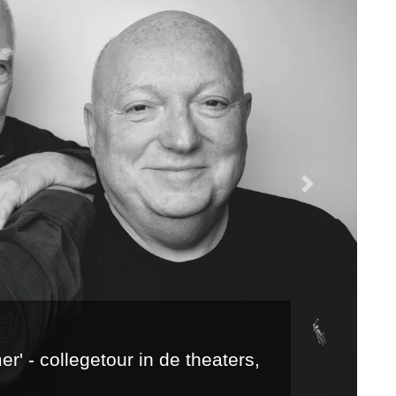
Next
ce op de Feedback Sessies van
dag 21 november
r optreden!