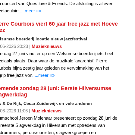
erre Courbois viert 60 jaar free jazz met Hoeve
zz
sumse boerderij locatie nieuw jazzfestival
06-2026 20:23 |
Muzieknieuws
erdag 27 juni vindt er op een Welsumse boerderij iets heel
ciaals plaats. Daar waar de muzikale 'anarchist' Pierre
rbois bijna zestig jaar geleden de vervolmaking van het
rip free jazz von
.....meer »»
mende zondag 28 juni: Eerste Hilversumse
agwerkdag
k & De Rijk, Cesar Zuiderwijk en vele anderen
06-2026 11:06 |
Muzieknieuws
mschool Jeroen Molenaar presenteert op zondag 28 juni de
ereerste Slagwerkdag in Hilversum met optredens van
pdrummers, percussionisten, slagwerkgroepen en
rlingen.
.....meer »»
arl's Primal Snare Collective snaredrums - een