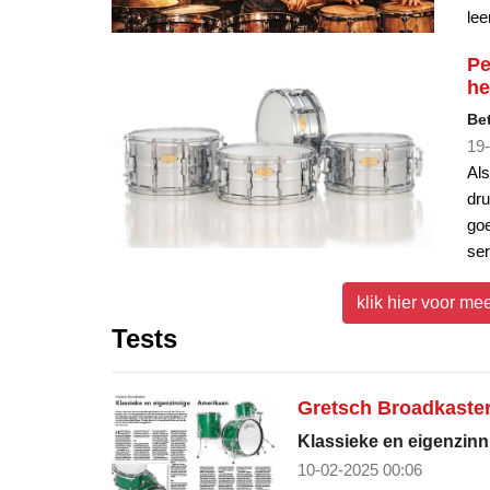
he
Be
19-
Als
dru
goe
ser
klik hier voor me
Tests
Gretsch Broadkaste
Klassieke en eigenzin
10-02-2025 00:06
Gretsch is een merk met ee
Istanbul Agop 30th 