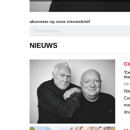
abonneer op onze nieuwsbrief
NIEUWS
Ce
'Ce
the
04-
Nie
Ces
med
dru
Me
Fe
- 