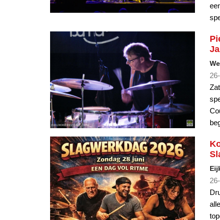
Pi
Ja
Wel
26-
Zat
spe
Cou
beg
Ko
Sl
Eij
26-
Dru
all
to
lee
Pe