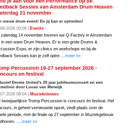
 nieuw drum event! En jij kan er optreden!
08-2026 09:08 |
Events
 zaterdag 14 november toveren we Q-Factory in Amsterdam
 in een ware Drum Heaven. Er is een grote Drums &
cussion Expo, er zijn clinics en workshops en bij de
dback Sessies kan je zelf optre
.....meer »»
omp Percussion 19-27 september 2026 -
ncours en festival
lusief Drums United's 25 jaar jubileumconcert en een
umclinic door Lucas van Merwijk
07-2026 08:04 |
Muzieknieuws
 tweejaarlijkse Tromp Percussion is concours én festival. Het
cours, in geheel vernieuwde opzet, vindt plaats over de
ele periode, met de finale op 27 september in Muziekgebouw
ndhoven.
.....meer »»
tra plekken op de DrumDrieDaagse 2026 - Meld