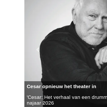
Previous
Meld je aan voor een Performan
Amsterdam Drum Heaven - zater
Een nieuw drum event! En jij kan e