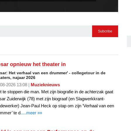
Subcribe
sar opnieuw het theater in
sar: Het verhaal van een drummer' - collegetour in de
aters, najaar 2026
08-2026 13:08 |
Muzieknieuws
t te stoppen die man. Met zijn biografie in de achterzak gaat
ar Zuiderwijk (78) met zijn biograaf (en Slagwerkkrant-
ewerker) Jean-Paul Heck op stap om zijn ‘Verhaal van een
mmer’ te d
.....meer »»
ld je aan voor een Performance op de
edback Sessies van Amsterdam Drum Heaven
zaterdag 21 november